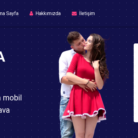
(current)
na Sayfa
Hakkımızda
İletişim
A
n mobil
ava