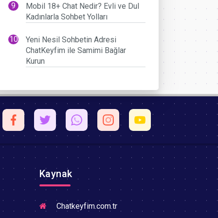
Mobil 18+ Chat Nedir? Evli ve Dul
Kadınlarla Sohbet Yolları
Yeni Nesil Sohbetin Adresi
ChatKeyfim ile Samimi Bağlar
Kurun
Kaynak
Chatkeyfim.com.tr