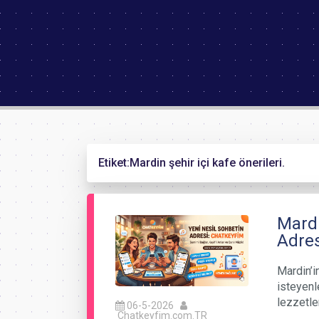
Etiket:
Mardin şehir içi kafe önerileri.
Mardi
Adres
Mardin’i
isteyenl
lezzetle
06-5-2026
Chatkeyfim.com.TR