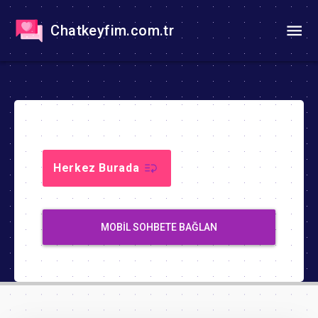
Chatkeyfim.com.tr
Herkez Burada
MOBIL SOHBETE BAĞLAN