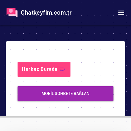
Chatkeyfim.com.tr
Herkez Burada
MOBIL SOHBETE BAĞLAN