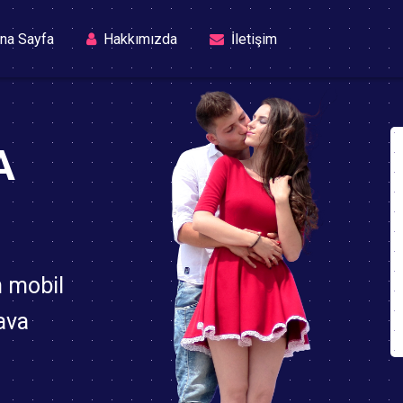
(current)
na Sayfa
Hakkımızda
İletişim
A
n mobil
ava