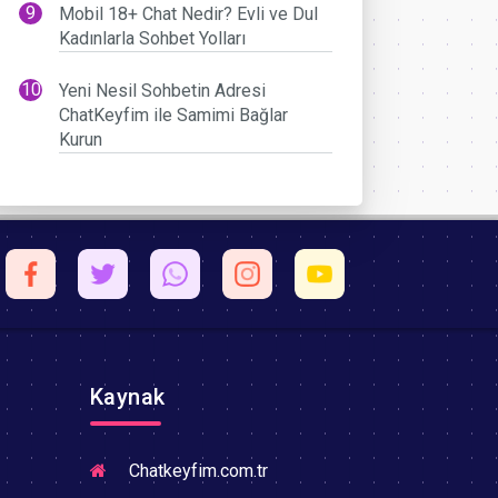
Mobil 18+ Chat Nedir? Evli ve Dul
Kadınlarla Sohbet Yolları
Yeni Nesil Sohbetin Adresi
ChatKeyfim ile Samimi Bağlar
Kurun
Kaynak
Chatkeyfim.com.tr