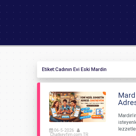
Etiket:
Cadının Evi Eski Mardin
Mardi
Adres
Mardin’i
isteyenl
lezzetle
06-5-2026
Chatkeyfim.com.TR