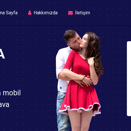
(current)
na Sayfa
Hakkımızda
İletişim
A
n mobil
ava