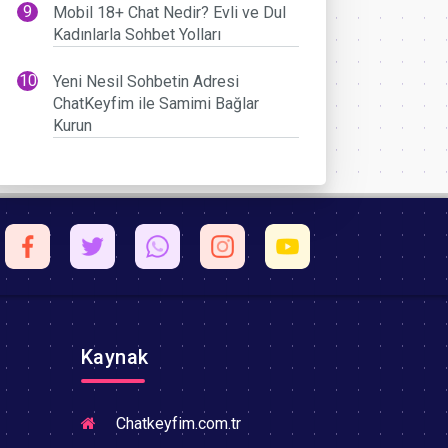
Mobil 18+ Chat Nedir? Evli ve Dul
Kadınlarla Sohbet Yolları
Yeni Nesil Sohbetin Adresi
ChatKeyfim ile Samimi Bağlar
Kurun
Kaynak
Chatkeyfim.com.tr