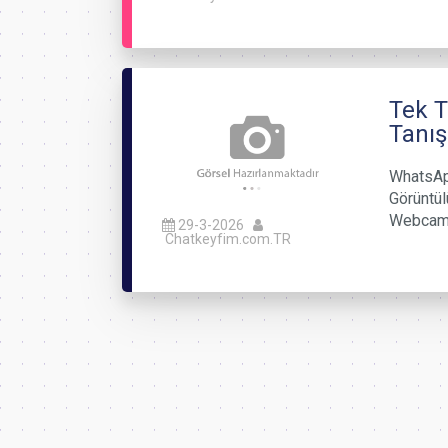
Tek T
Tanış
WhatsAp
Görüntü
Webcam 
29-3-2026
Chatkeyfim.com.TR