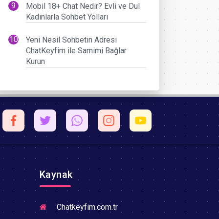
Mobil 18+ Chat Nedir? Evli ve Dul
Kadınlarla Sohbet Yolları
Yeni Nesil Sohbetin Adresi
ChatKeyfim ile Samimi Bağlar
Kurun
Kaynak
Chatkeyfim.com.tr