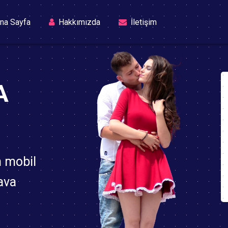
(current)
na Sayfa
Hakkımızda
İletişim
A
n mobil
ava