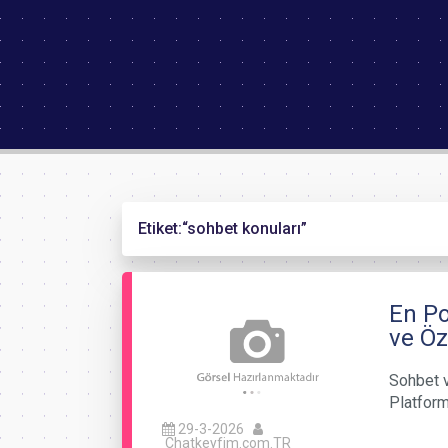
Etiket:
“sohbet konuları”
En Po
ve Öze
Sohbet v
Platforml
29-3-2026
Chatkeyfim.com.TR