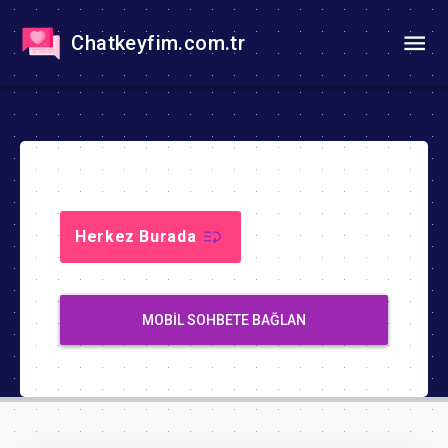
Chatkeyfim.com.tr
Herkez Burada
MOBIL SOHBETE BAĞLAN