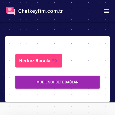
Chatkeyfim.com.tr
Herkez Burada
MOBIL SOHBETE BAĞLAN