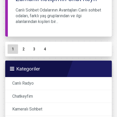
Canlı Sohbet Odalarının Avantajları Canlı sohbet
odaları, farklı yaş gruplarından ve ilgi
alanlarından kişileri bir…
Sayfa gezinme
Geçerli Sayfa
Sayfa
Sayfa
Sayfa
1
2
3
4
Kategoriler
Canlı Radyo
Chatkeyfim
Kameralı Sohbet