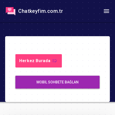
Chatkeyfim.com.tr
Herkez Burada
MOBIL SOHBETE BAĞLAN