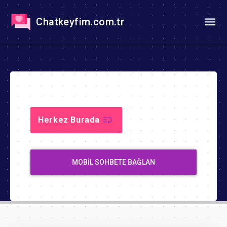
Chatkeyfim.com.tr
Herkez Burada
MOBIL SOHBETE BAĞLAN