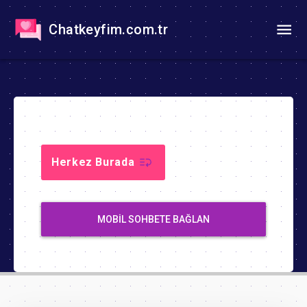
Chatkeyfim.com.tr
Herkez Burada
MOBIL SOHBETE BAĞLAN