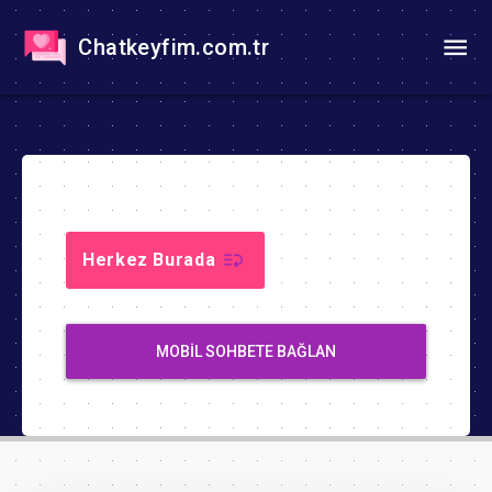
Chatkeyfim.com.tr
Herkez Burada
MOBIL SOHBETE BAĞLAN