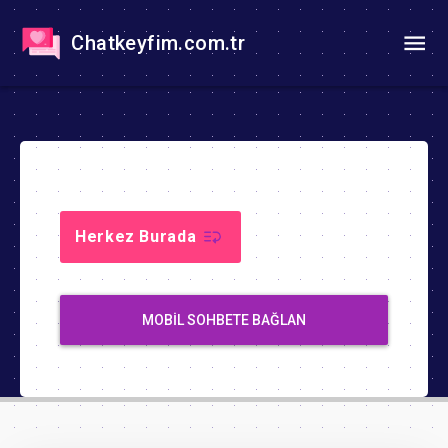
Chatkeyfim.com.tr
Herkez Burada
MOBIL SOHBETE BAĞLAN