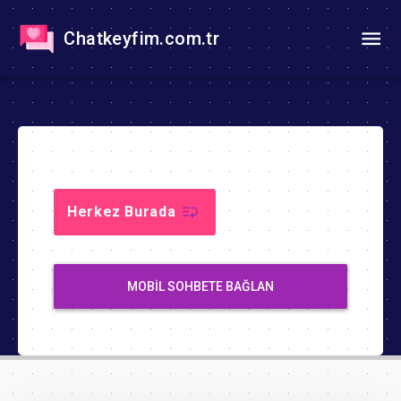
Chatkeyfim.com.tr
Herkez Burada
MOBIL SOHBETE BAĞLAN