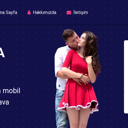
(current)
na Sayfa
Hakkımızda
İletişim
A
n mobil
ava