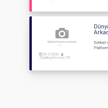
Dünya
Arkad
Sohbet v
Platforml
29-3-2026
Chatkeyfim.com.TR