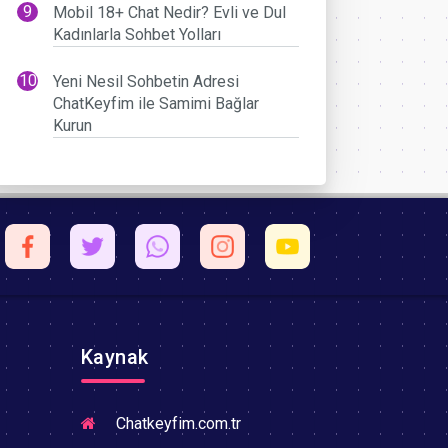
Mobil 18+ Chat Nedir? Evli ve Dul
Kadınlarla Sohbet Yolları
Yeni Nesil Sohbetin Adresi
ChatKeyfim ile Samimi Bağlar
Kurun
Kaynak
Chatkeyfim.com.tr