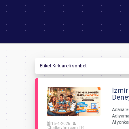
Etiket:
Kırklareli sohbet
İzmir
Deney
Adana Se
Adıyaman
Afyonka
15-4-2026
Chatkeyfim.com.TR