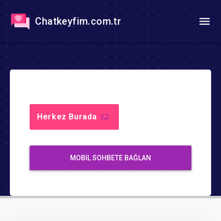
Chatkeyfim.com.tr
Herkez Burada
MOBIL SOHBETE BAĞLAN