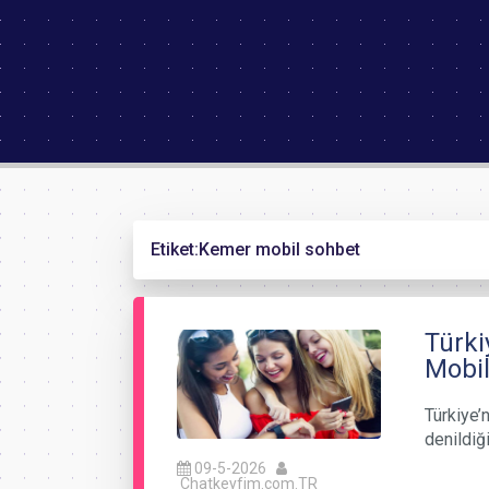
Etiket:
Kemer mobil sohbet
Türki
Mobil
Türkiye’n
denildiğ
09-5-2026
Chatkeyfim.com.TR