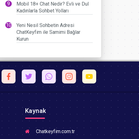
Mobil 18+ Chat Nedir? Evli ve Dul
Kadınlarla Sohbet Yolları
Yeni Nesil Sohbetin Adresi
ChatKeyfim ile Samimi Bağlar
Kurun
Kaynak
Chatkeyfim.com.tr