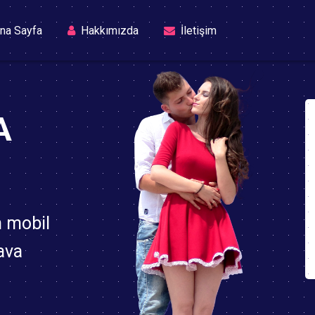
(current)
na Sayfa
Hakkımızda
İletişim
A
n mobil
ava