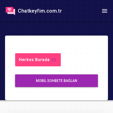
Chatkeyfim.com.tr
Herkez Burada
MOBIL SOHBETE BAĞLAN