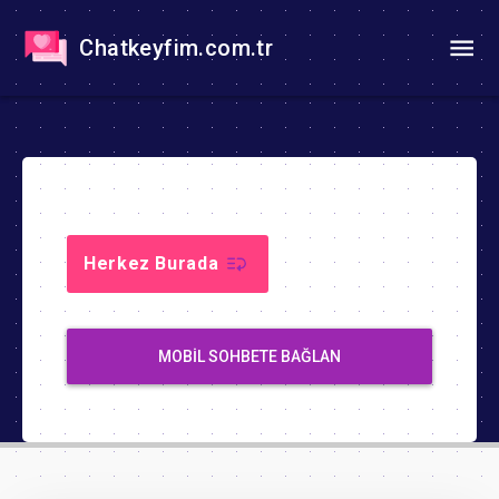
Chatkeyfim.com.tr
Herkez Burada
MOBIL SOHBETE BAĞLAN