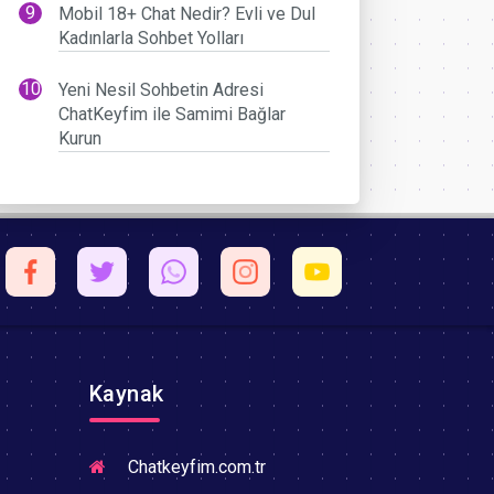
Mobil 18+ Chat Nedir? Evli ve Dul
Kadınlarla Sohbet Yolları
Yeni Nesil Sohbetin Adresi
ChatKeyfim ile Samimi Bağlar
Kurun
Kaynak
Chatkeyfim.com.tr