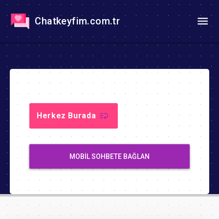
Chatkeyfim.com.tr
Herkez Burada
MOBIL SOHBETE BAĞLAN