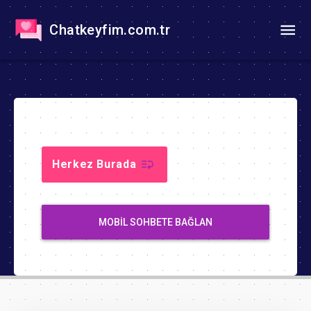
Chatkeyfim.com.tr
Herkez Burada
MOBIL SOHBETE BAĞLAN