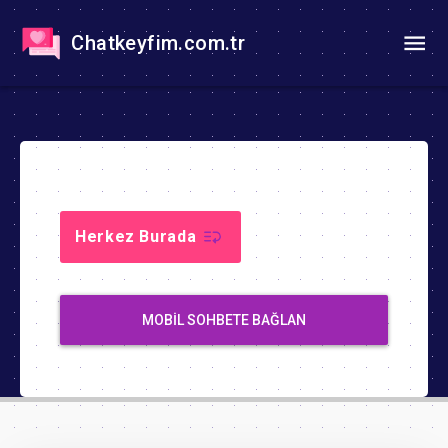
Chatkeyfim.com.tr
Herkez Burada
MOBIL SOHBETE BAĞLAN