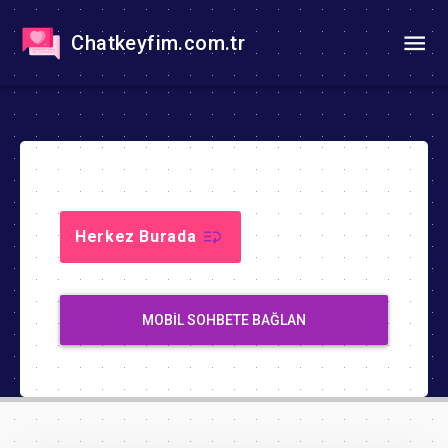
Chatkeyfim.com.tr
Herkez Burada
MOBIL SOHBETE BAĞLAN