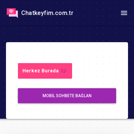
Chatkeyfim.com.tr
Herkez Burada
MOBIL SOHBETE BAĞLAN