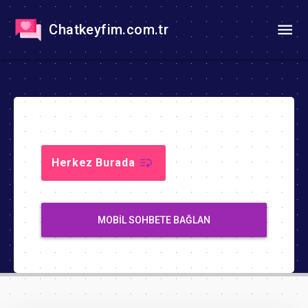
Chatkeyfim.com.tr
Herkez Burada
MOBIL SOHBETE BAĞLAN