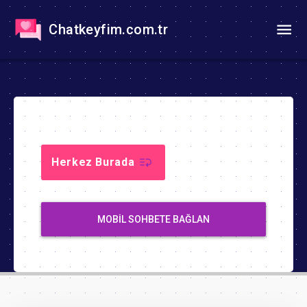
Chatkeyfim.com.tr
Herkez Burada
MOBIL SOHBETE BAĞLAN