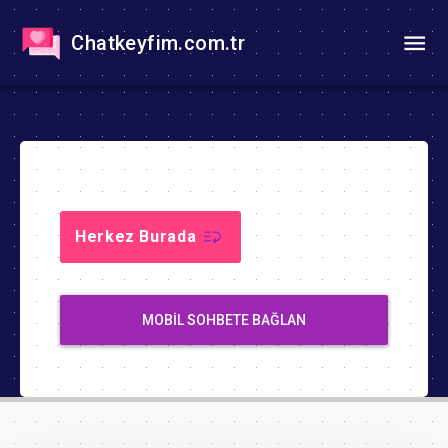
Chatkeyfim.com.tr
Herkez Burada
MOBIL SOHBETE BAĞLAN