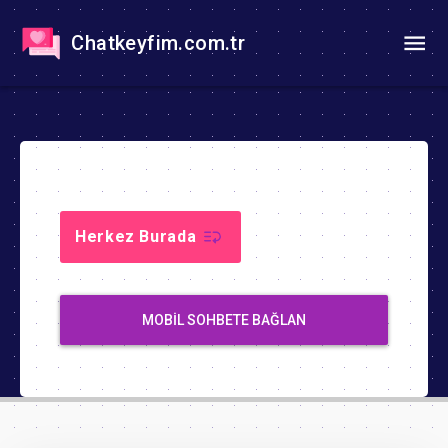
Chatkeyfim.com.tr
Herkez Burada
MOBIL SOHBETE BAĞLAN