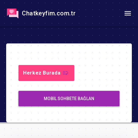
Chatkeyfim.com.tr
Herkez Burada
MOBIL SOHBETE BAĞLAN