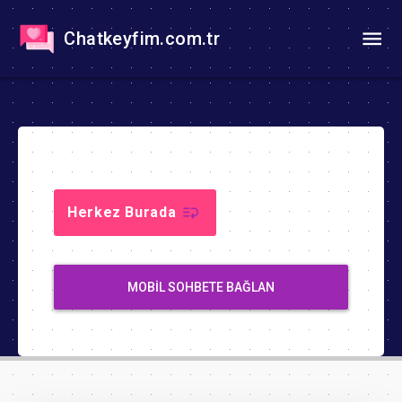
Chatkeyfim.com.tr
Herkez Burada
MOBIL SOHBETE BAĞLAN