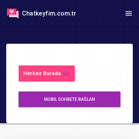
Chatkeyfim.com.tr
Herkez Burada
MOBIL SOHBETE BAĞLAN