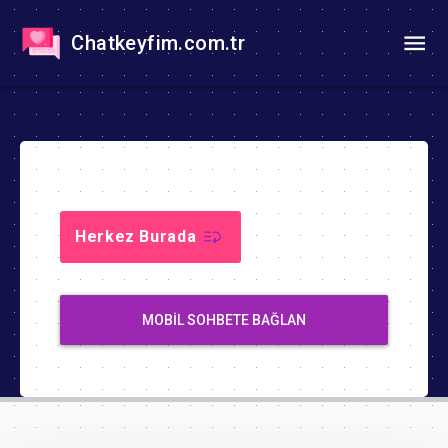
Chatkeyfim.com.tr
Herkez Burada
MOBIL SOHBETE BAĞLAN