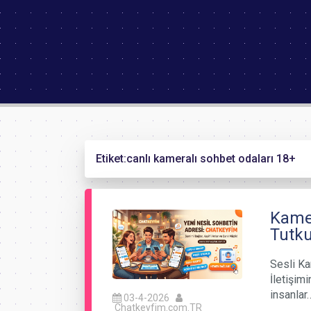
Etiket:
canlı kameralı sohbet odaları 18+
Kamer
Tutku
Sesli Ka
İletişimi
insanlar
03-4-2026
Chatkeyfim.com.TR