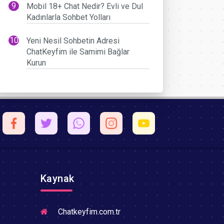
Mobil 18+ Chat Nedir? Evli ve Dul
Kadınlarla Sohbet Yolları
Yeni Nesil Sohbetin Adresi
ChatKeyfim ile Samimi Bağlar
Kurun
Kaynak
Chatkeyfim.com.tr