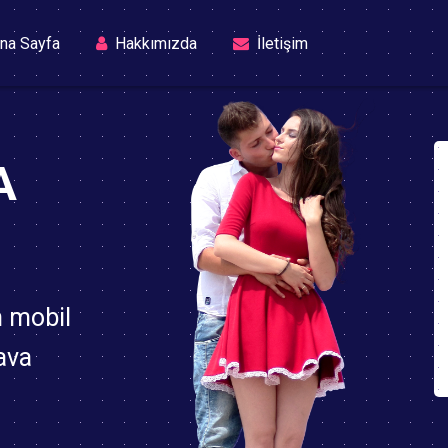
(current)
na Sayfa
Hakkımızda
İletişim
A
n mobil
ava