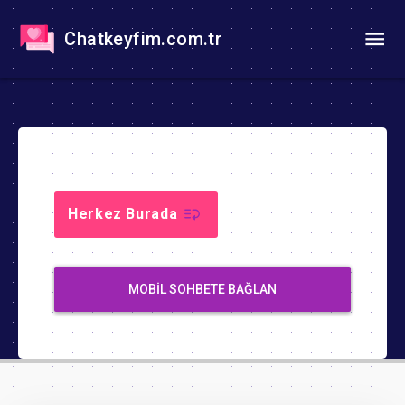
Chatkeyfim.com.tr
Herkez Burada
MOBIL SOHBETE BAĞLAN