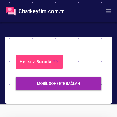
Chatkeyfim.com.tr
Herkez Burada
MOBIL SOHBETE BAĞLAN