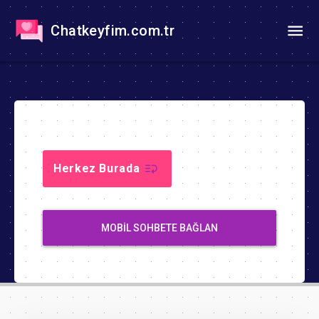
Chatkeyfim.com.tr
Herkez Burada
MOBIL SOHBETE BAĞLAN