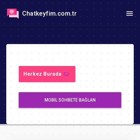
Chatkeyfim.com.tr
Herkez Burada
MOBIL SOHBETE BAĞLAN