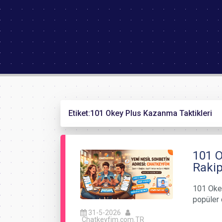
Etiket:
101 Okey Plus Kazanma Taktikleri
101 O
Rakip
101 Okey
popüler 
31-5-2026
Chatkeyfim.com.TR