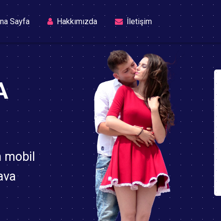
(current)
na Sayfa
Hakkımızda
İletişim
A
n mobil
ava