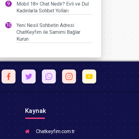
Mobil 18+ Chat Nedir? Evli ve Dul
Kadınlarla Sohbet Yolları
Yeni Nesil Sohbetin Adresi
ChatKeyfim ile Samimi Bağlar
Kurun
Kaynak
Chatkeyfim.com.tr