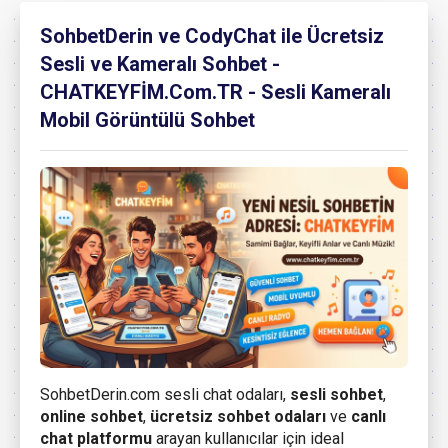
SohbetDerin ve CodyChat ile Ücretsiz
Sesli ve Kameralı Sohbet -
CHATKEYFİM.Com.TR - Sesli Kameralı
Mobil Görüntülü Sohbet
SohbetDerin.com sesli chat odaları,
sesli sohbet
,
online sohbet
,
ücretsiz sohbet odaları
ve
canlı
chat platformu
arayan kullanıcılar için ideal