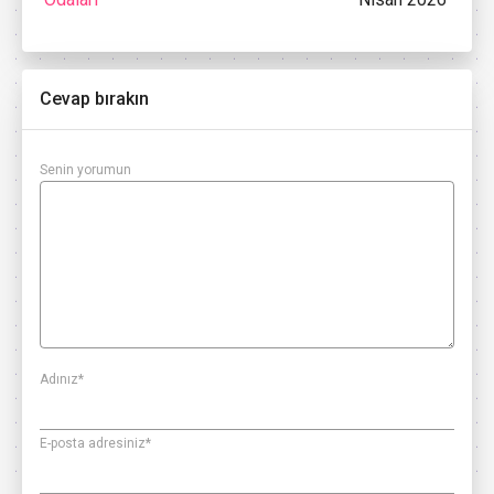
Cevap bırakın
Senin yorumun
Adınız
*
E-posta adresiniz
*