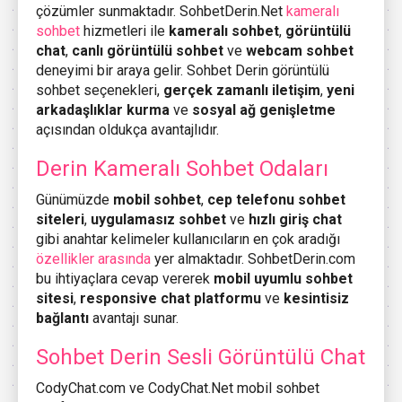
çözümler sunmaktadır. SohbetDerin.Net
kameralı
sohbet
hizmetleri ile
kameralı sohbet
,
görüntülü
chat
,
canlı görüntülü sohbet
ve
webcam sohbet
deneyimi bir araya gelir. Sohbet Derin görüntülü
sohbet seçenekleri,
gerçek zamanlı iletişim
,
yeni
arkadaşlıklar kurma
ve
sosyal ağ genişletme
açısından oldukça avantajlıdır.
Derin Kameralı Sohbet Odaları
Günümüzde
mobil sohbet
,
cep telefonu sohbet
siteleri
,
uygulamasız sohbet
ve
hızlı giriş chat
gibi anahtar kelimeler kullanıcıların en çok aradığı
özellikler arasında
yer almaktadır. SohbetDerin.com
bu ihtiyaçlara cevap vererek
mobil uyumlu sohbet
sitesi
,
responsive chat platformu
ve
kesintisiz
bağlantı
avantajı sunar.
Sohbet Derin Sesli Görüntülü Chat
CodyChat.com ve CodyChat.Net mobil sohbet