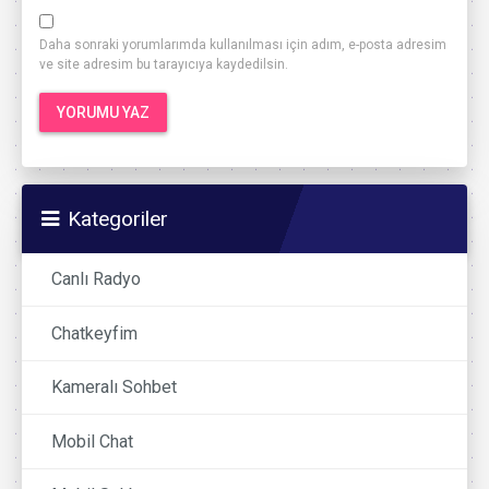
Daha sonraki yorumlarımda kullanılması için adım, e-posta adresim
ve site adresim bu tarayıcıya kaydedilsin.
Kategoriler
Canlı Radyo
Chatkeyfim
Kameralı Sohbet
Mobil Chat