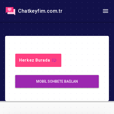
Chatkeyfim.com.tr
Herkez Burada
MOBIL SOHBETE BAĞLAN