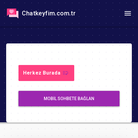
Chatkeyfim.com.tr
Herkez Burada
MOBIL SOHBETE BAĞLAN