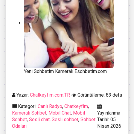
Yeni Sohbetim Kameralı Esohbetim.com
Yazar:
Chatkeyfim.com.TR
Görüntüleme: 83 defa
Kategori:
Canlı Radyo
,
Chatkeyfim
,
Kameralı Sohbet
,
Mobil Chat
,
Mobil
Yayınlanma
Sohbet
,
Sesli chat
,
Sesli sohbet
,
Sohbet
Tarihi: 05
Odaları
Nisan 2026