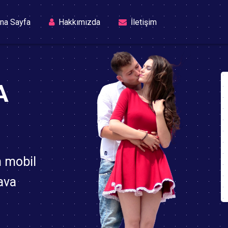
(current)
na Sayfa
Hakkımızda
İletişim
A
n mobil
ava