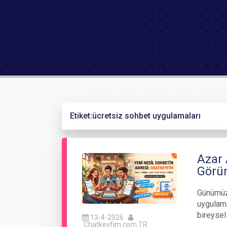
Etiket:
ücretsiz sohbet uygulamaları
Azar 
Görü
Günümüz
uygulama
bireyse
13-4-2026
Chatkeyfim.com.TR