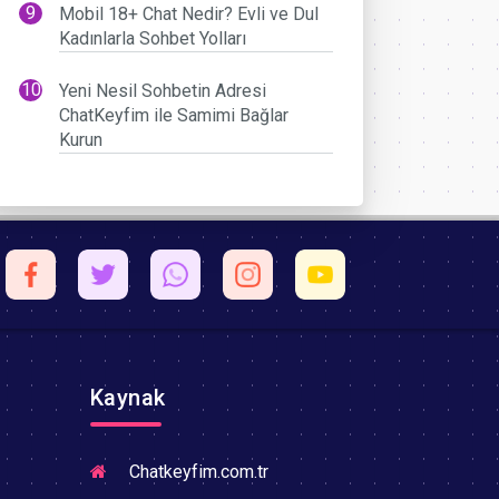
Mobil 18+ Chat Nedir? Evli ve Dul
Kadınlarla Sohbet Yolları
Yeni Nesil Sohbetin Adresi
ChatKeyfim ile Samimi Bağlar
Kurun
Kaynak
Chatkeyfim.com.tr