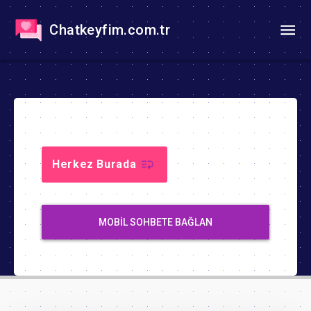
Chatkeyfim.com.tr
Herkez Burada
MOBIL SOHBETE BAĞLAN