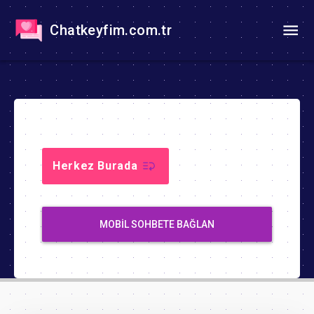
Chatkeyfim.com.tr
Herkez Burada
MOBIL SOHBETE BAĞLAN