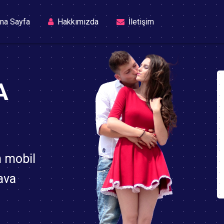
(current)
na Sayfa
Hakkımızda
İletişim
A
n mobil
ava