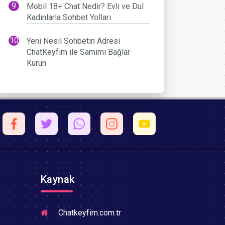
Mobil 18+ Chat Nedir? Evli ve Dul
Kadınlarla Sohbet Yolları
Yeni Nesil Sohbetin Adresi
ChatKeyfim ile Samimi Bağlar
Kurun
Kaynak
Chatkeyfim.com.tr