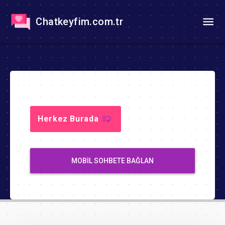
Chatkeyfim.com.tr
Herkez Burada
MOBIL SOHBETE BAĞLAN