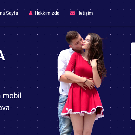
(current)
na Sayfa
Hakkımızda
İletişim
A
n mobil
ava