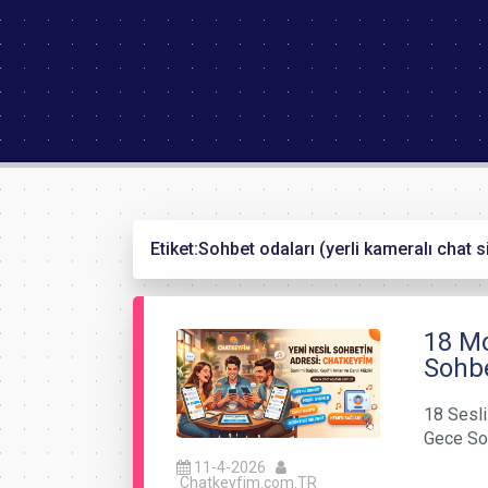
Etiket:
Sohbet odaları (yerli kameralı chat s
18 Mo
Sohb
18 Sesli
Gece Soh
11-4-2026
Chatkeyfim.com.TR