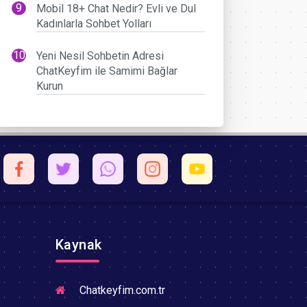
Mobil 18+ Chat Nedir? Evli ve Dul
Kadınlarla Sohbet Yolları
Yeni Nesil Sohbetin Adresi
ChatKeyfim ile Samimi Bağlar
Kurun
Kaynak
Chatkeyfim.com.tr