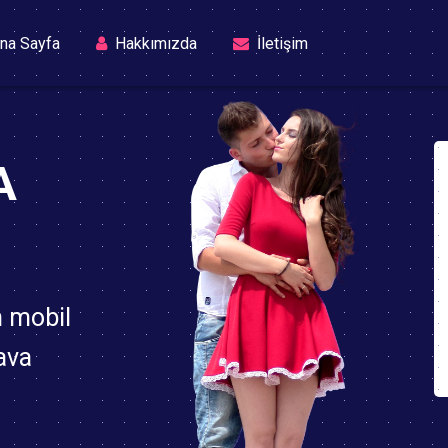
(current)
na Sayfa
Hakkımızda
İletişim
A
n mobil
ava