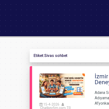
Etiket:
Sivas sohbet
İzmir
Deney
Adana Se
Adıyaman
Afyonka
15-4-2026
Chatkeyfim.com.TR