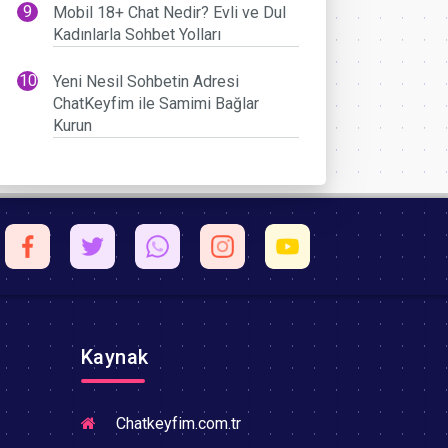
Mobil 18+ Chat Nedir? Evli ve Dul
Kadınlarla Sohbet Yolları
Yeni Nesil Sohbetin Adresi
ChatKeyfim ile Samimi Bağlar
Kurun
Kaynak
Chatkeyfim.com.tr