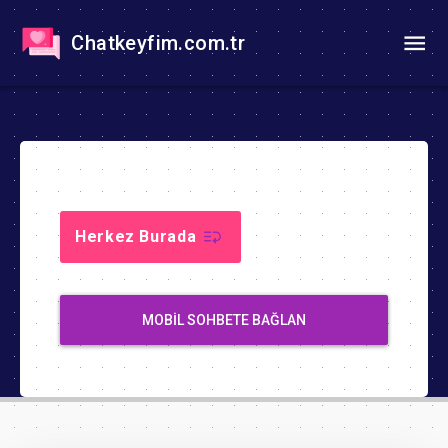
Chatkeyfim.com.tr
Herkez Burada
MOBIL SOHBETE BAĞLAN